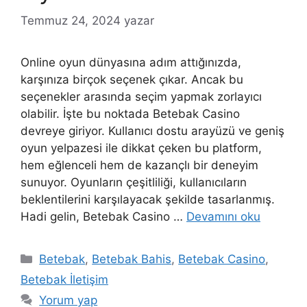
Temmuz 24, 2024
yazar
Online oyun dünyasına adım attığınızda,
karşınıza birçok seçenek çıkar. Ancak bu
seçenekler arasında seçim yapmak zorlayıcı
olabilir. İşte bu noktada Betebak Casino
devreye giriyor. Kullanıcı dostu arayüzü ve geniş
oyun yelpazesi ile dikkat çeken bu platform,
hem eğlenceli hem de kazançlı bir deneyim
sunuyor. Oyunların çeşitliliği, kullanıcıların
beklentilerini karşılayacak şekilde tasarlanmış.
Hadi gelin, Betebak Casino …
Devamını oku
Kategoriler
Betebak
,
Betebak Bahis
,
Betebak Casino
,
Betebak İletişim
Yorum yap